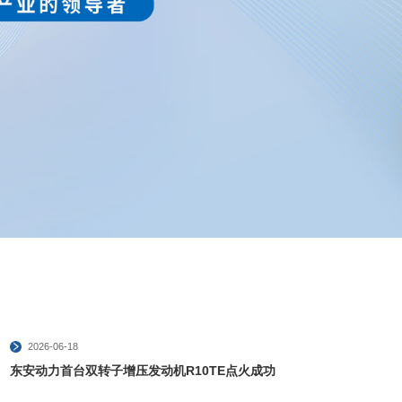
2026-06-18
东安动力首台双转子增压发动机R10TE点火成功